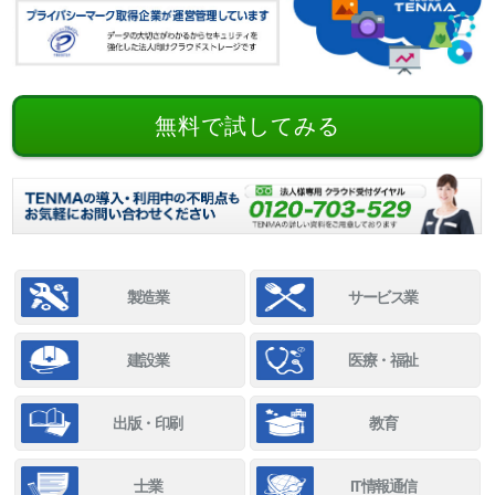
無料で試してみる
製造業
サービス業
建設業
医療・福祉
出版・印刷
教育
士業
IT情報通信