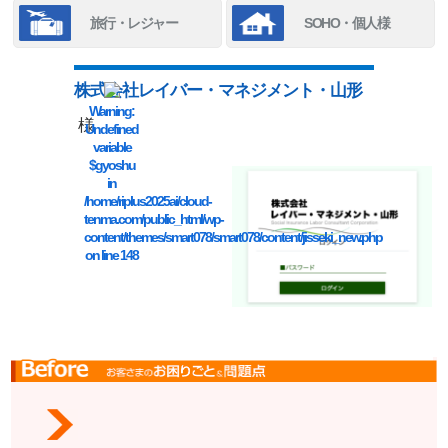
旅行・レジャー
SOHO・個人様
株式会社レイバー・マネジメント・山形
Warning
:
様
Undefined
variable
$gyoshu
in
/home/riplus2025ai/cloud-
tenma.com/public_html/wp-
content/themes/smart078/smart078/content/jisseki_new.php
on line
148