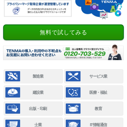
無料で試してみる
製造業
サービス業
建設業
医療・福祉
出版・印刷
教育
士業
IT情報通信