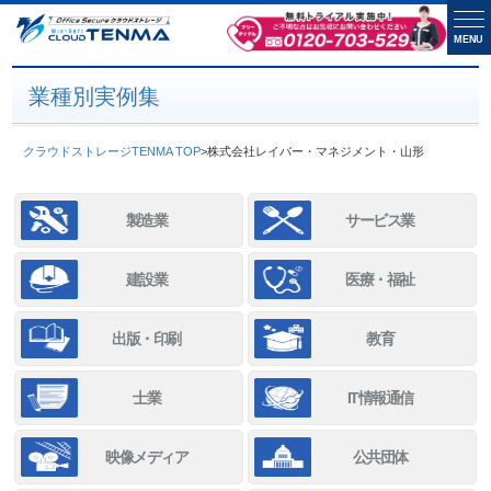
MENU
業種別実例集
クラウドストレージTENMA TOP
>
株式会社レイバー・マネジメント・山形
製造業
サービス業
建設業
医療・福祉
出版・印刷
教育
士業
IT情報通信
映像メディア
公共団体