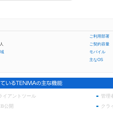
ご利用部署
人
ご契約容量
域
モバイル
主なOS
ライアントツール
管理
EB公開
クラ