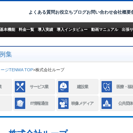
よくある質問
お役立ちブログ
お問い合わせ
会社概要
基本機能
料金一覧
導入実績
導入インタビュー
動画マニュアル
出張
例集
ジTENMA TOP
>
株式会社ループ
業
サービス業
建設業
医療・福
IT情報通信
映像メディア
公共団体