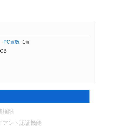
PC台数
1台
GB
者権限
イアント認証機能