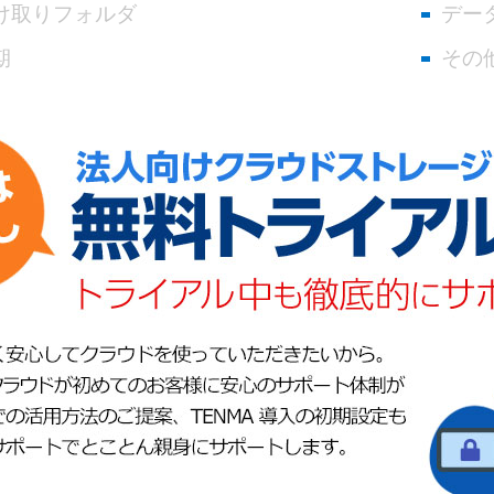
け取りフォルダ
デー
期
その