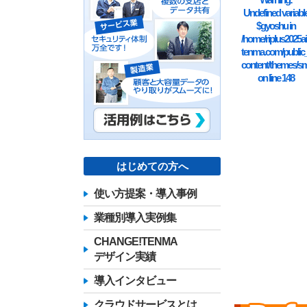
Undefined variabl
$gyoshu in
/home/riplus2025ai
tenma.com/public
content/themes/sm
on line
148
はじめての方へ
使い方提案・導入事例
業種別導入実例集
CHANGE!TENMA
デザイン実績
導入インタビュー
クラウドサービスとは