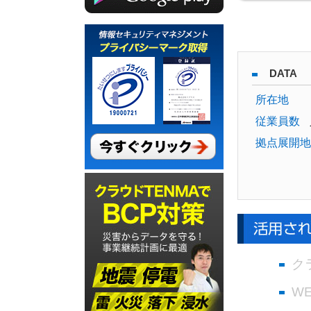
DATA
所在地
従業員数
拠点展開地
ク
W