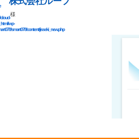
株式会社ループ
e
様
/cloud-
_html/wp-
art078/smart078/content/jisseki_new.php