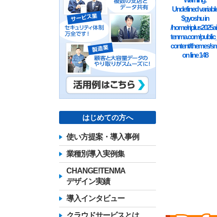
Undefined variabl
$gyoshu in
/home/riplus2025ai
tenma.com/public
content/themes/sm
on line
148
はじめての方へ
使い方提案・導入事例
業種別導入実例集
CHANGE!TENMA
デザイン実績
導入インタビュー
クラウドサービスとは