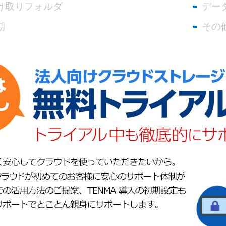
け取りフォルダ
デー
期
その