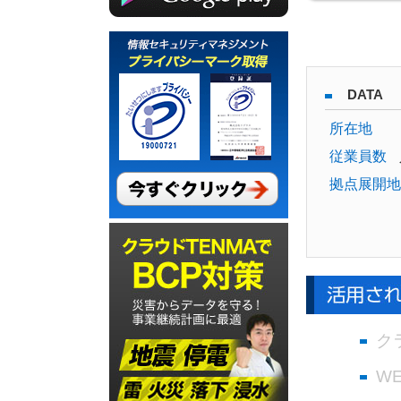
DATA
所在地
従業員数
拠点展開地
ク
W