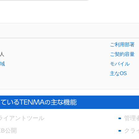
ご利用部署
人
ご契約容量
域
モバイル
主なOS
ライアントツール
管理
EB公開
クラ