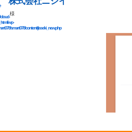
株式会社ニシイ
e
様
/cloud-
_html/wp-
art078/smart078/content/jisseki_new.php