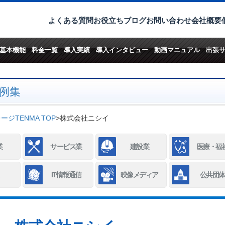
よくある質問
お役立ちブログ
お問い合わせ
会社概要
基本機能
料金一覧
導入実績
導入インタビュー
動画マニュアル
出張
例集
ジTENMA TOP
>
株式会社ニシイ
業
サービス業
建設業
医療・福
IT情報通信
映像メディア
公共団体