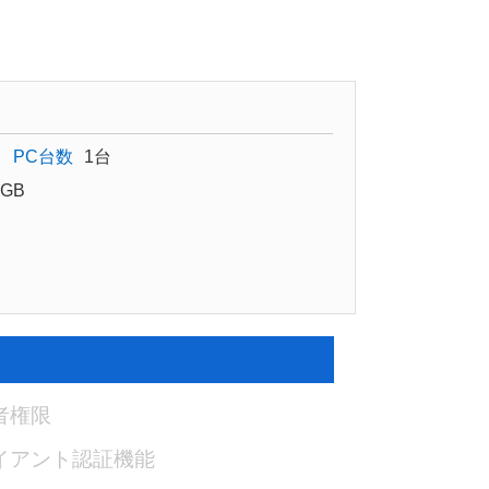
PC台数
1台
GB
者権限
イアント認証機能