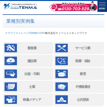
MENU
業種別実例集
クラウドストレージTENMA TOP
>
株式会社ティージェイネットワーク
製造業
サービス業
建設業
医療・福祉
出版・印刷
教育
士業
IT情報通信
映像メディア
公共団体