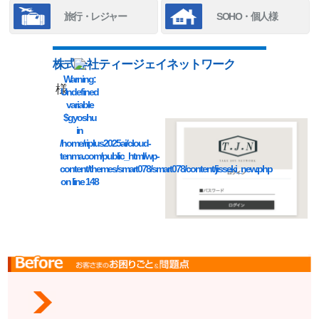
旅行・レジャー
SOHO・個人様
株式会社ティージェイネットワーク
Warning
:
様
Undefined
variable
$gyoshu
in
/home/riplus2025ai/cloud-
tenma.com/public_html/wp-
content/themes/smart078/smart078/content/jisseki_new.php
on line
148