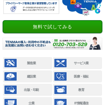
無料で試してみる
製造業
サービス業
建設業
医療・福祉
出版・印刷
教育
士業
IT情報通信