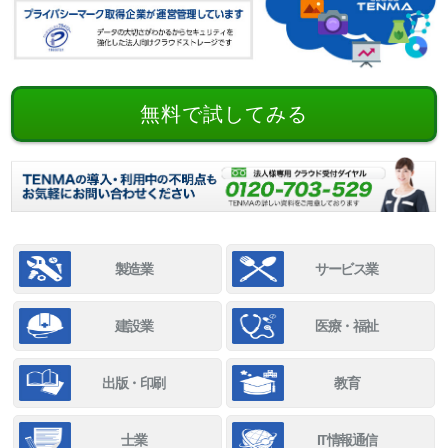
無料で試してみる
製造業
サービス業
建設業
医療・福祉
出版・印刷
教育
士業
IT情報通信