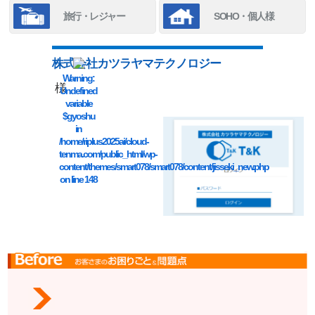
旅行・レジャー
SOHO・個人様
株式会社カツラヤマテクノロジー
Warning
:
様
Undefined
variable
$gyoshu
in
/home/riplus2025ai/cloud-
tenma.com/public_html/wp-
content/themes/smart078/smart078/content/jisseki_new.php
on line
148