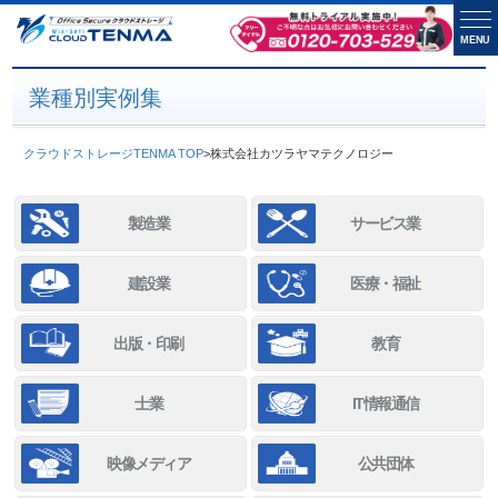
MENU
業種別実例集
クラウドストレージTENMA TOP
>
株式会社カツラヤマテクノロジー
製造業
サービス業
建設業
医療・福祉
出版・印刷
教育
士業
IT情報通信
映像メディア
公共団体