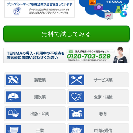
無料で試してみる
製造業
サービス業
建設業
医療・福祉
出版・印刷
教育
士業
IT情報通信