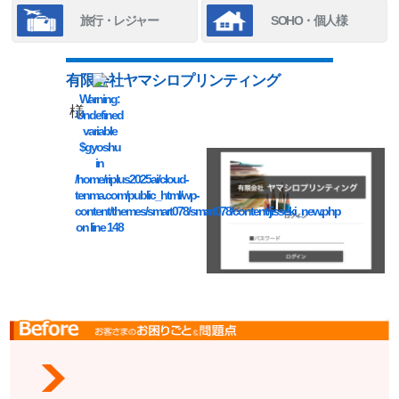
旅行・レジャー
SOHO・個人様
有限会社ヤマシロプリンティング
Warning
:
様
Undefined
variable
$gyoshu
in
/home/riplus2025ai/cloud-
tenma.com/public_html/wp-
content/themes/smart078/smart078/content/jisseki_new.php
on line
148