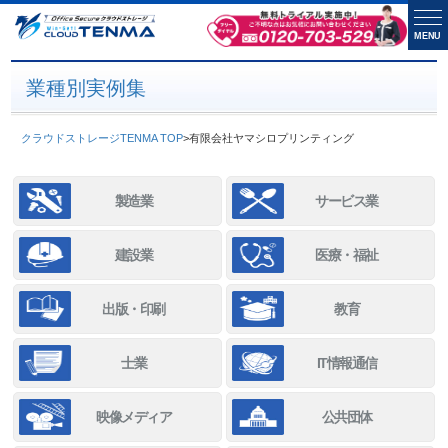
MENU
業種別実例集
クラウドストレージTENMA TOP
>
有限会社ヤマシロプリンティング
製造業
サービス業
建設業
医療・福祉
出版・印刷
教育
士業
IT情報通信
映像メディア
公共団体