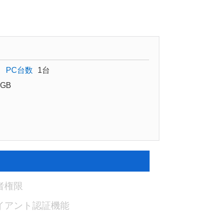
PC台数
1台
GB
者権限
イアント認証機能