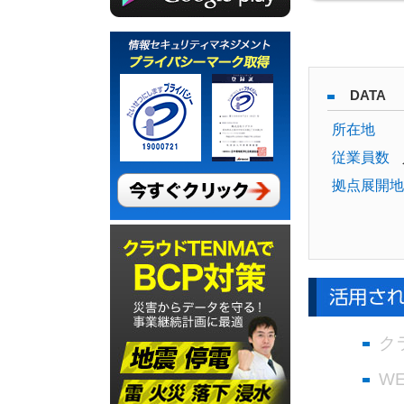
DATA
所在地
従業員数
拠点展開地
ク
W