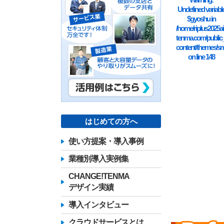
Undefined variabl
$gyoshu in
/home/riplus2025ai
tenma.com/public
content/themes/sm
on line
148
はじめての方へ
使い方提案・導入事例
業種別導入実例集
CHANGE!TENMA
デザイン実績
導入インタビュー
クラウドサービスとは