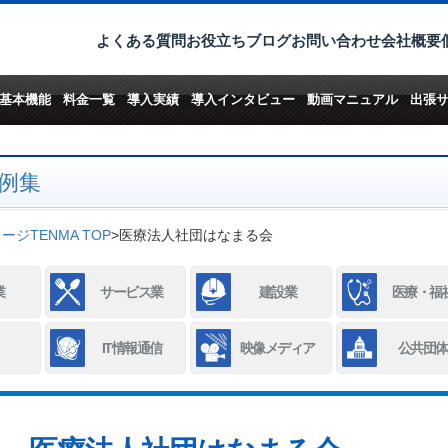
よくある質問
お役立ちブログ
お問い合わせ
会社概要
基本機能
料金一覧
導入実績
導入インタビュー
動画マニュアル
出張
例集
ジTENMA TOP
>
医療法人社団はなまる会
業
サービス業
建設業
医療・福
IT情報通信
映像メディア
公共団体