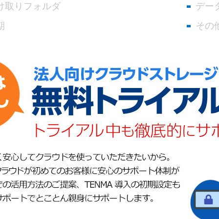
け取りフォルダ
デー
期
その