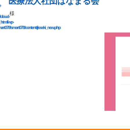
医療法人社団はなまる会
e
様
/cloud-
_html/wp-
art078/smart078/content/jisseki_new.php