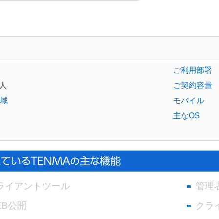
ご利用部署
人
ご契約容量
域
モバイル
主なOS
ライアントツール
管理
EB公開
クラ