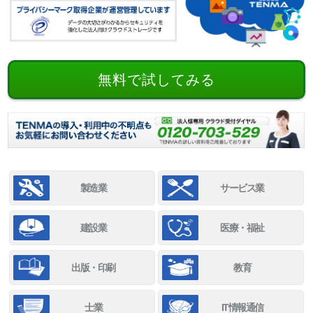
無料で試してみる
製造業
サービス業
建設業
医療・福祉
出版・印刷
教育
士業
IT情報通信