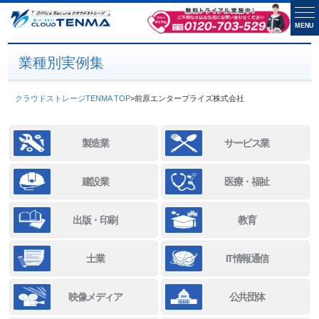
MENU
業種別実例集
クラウドストレージTENMA TOP
>
前原エンタープライズ株式会社
製造業
サービス業
建設業
医療・福祉
出版・印刷
教育
士業
IT情報通信
映像メディア
公共団体