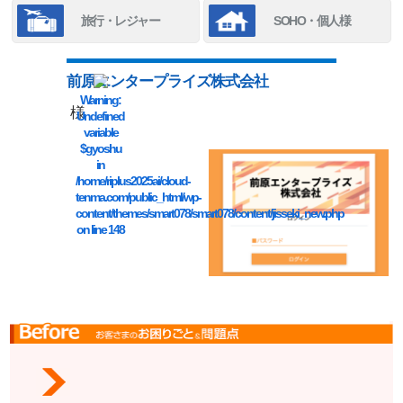
旅行・レジャー
SOHO・個人様
前原エンタープライズ株式会社
Warning
:
様
Undefined
variable
$gyoshu
in
/home/riplus2025ai/cloud-
tenma.com/public_html/wp-
content/themes/smart078/smart078/content/jisseki_new.php
on line
148