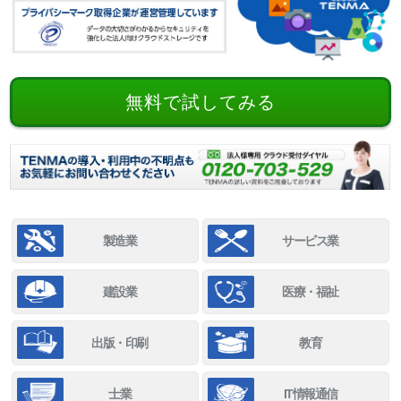
無料で試してみる
製造業
サービス業
建設業
医療・福祉
出版・印刷
教育
士業
IT情報通信