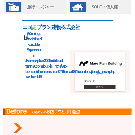
旅行・レジャー
SOHO・個人様
ニュープラン建物株式会社
Warning
:
様
Undefined
variable
$gyoshu
in
/home/riplus2025ai/cloud-
tenma.com/public_html/wp-
content/themes/smart078/smart078/content/jisseki_new.php
on line
148