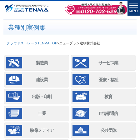
MENU
業種別実例集
クラウドストレージTENMA TOP
>
ニュープラン建物株式会社
製造業
サービス業
建設業
医療・福祉
出版・印刷
教育
士業
IT情報通信
映像メディア
公共団体