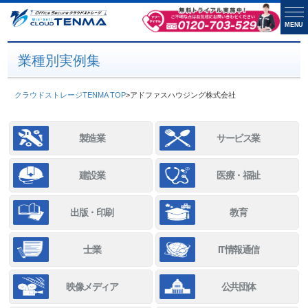
MENU
業種別実例集
クラウドストレージTENMA TOP
>
アドファスハウジング株式会社
製造業
サービス業
建設業
医療・福祉
出版・印刷
教育
士業
IT情報通信
映像メディア
公共団体