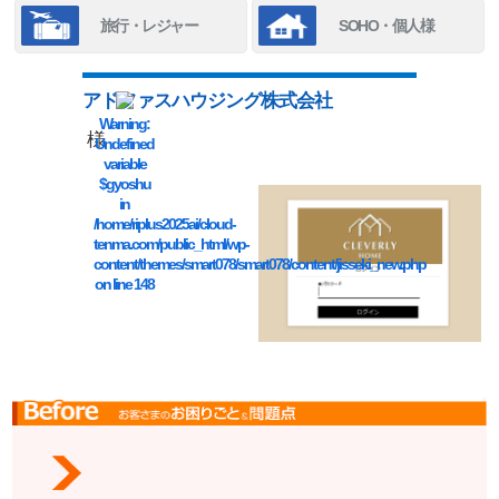
旅行・レジャー
SOHO・個人様
アドファスハウジング株式会社
Warning
:
様
Undefined
variable
$gyoshu
in
/home/riplus2025ai/cloud-
tenma.com/public_html/wp-
content/themes/smart078/smart078/content/jisseki_new.php
on line
148