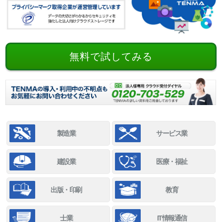
無料で試してみる
製造業
サービス業
建設業
医療・福祉
出版・印刷
教育
士業
IT情報通信